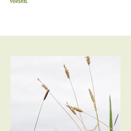
voelen
.